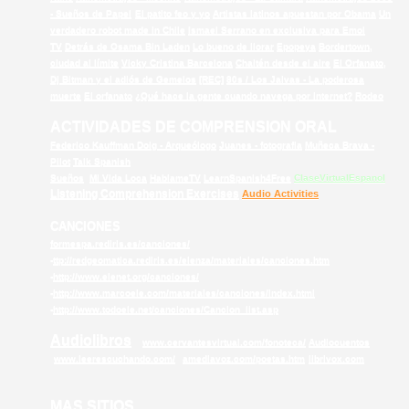
- Sueños de Papel
El patito feo y yo
Artistas latinos apuestan por Obama
Un
verdadero robot made in Chile
Ismael Serrano en exclusiva para Emol
TV
Detrás de Osama Bin Laden
Lo bueno de llorar
Epopeya
Bordertown,
ciudad al límite
Vicky Cristina Barcelona
Chaitén desde el aire
El Orfanato,
Dj Bitman y el adiós de Gemelos
[REC]
80s / Los Jaivas - La poderosa
muerte
El orfanato
¿Qué hace la gente cuando navega por internet?
Rodeo
ACTIVIDADES DE COMPRENSION ORAL
Federico Kauffman Doig - Arqueólogo
Juanes - fotografia
Muñeca Brava -
Pilot
Talk Spanish
Sueños
Mi Vida Loca
HablameTV
LearnSpanish4Free
ClaseVirtualEspanol
Listening Comprehension Exercises
Audio Activities
CANCIONES
formespa.rediris.es/canciones/
-
ttp://redgeomatica.rediris.es/elenza/materiales/canciones.htm
-
http://www.elenet.org/canciones/
-
http://www.marcoele.com/materiales/canciones/index.html
-
http://www.todoele.net/canciones/Cancion_list.asp
Audiolibros
www.cervantesvirtual.com/fonoteca/
Audiocuentos
www.leerescuchando.com/
amediavoz.com/poetas.htm
librivox.com
MAS SITIOS