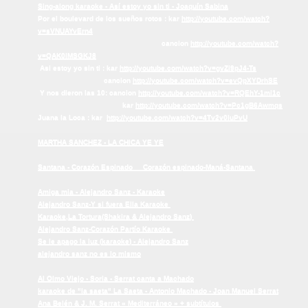
Sing-along karaoke - Así estoy yo sin ti - Joaquín Sabina
Por el boulevard de los sueños rotos : kar
http://youtube.com/watch?
v=sVNUAYvErn4
cancion
http://youtube.com/watch?
v=QAK0iMSGKJ8
Asi estoy yo sin ti : kar
http://youtube.com/watch?v=gvZi9pJ4-Ts
cancion
http://youtube.com/watch?v=evQpXYDrhSE
Y nos dieron las 10: cancion
http://youtube.com/watch?v=RQEhY-1mi1c
kar
http://youtube.com/watch?v=Pc1gB6Awmqs
Juana la Loca : kar
http://youtube.com/watch?v=4Tv2v0luPvU
MARTHA SANCHEZ - LA CHICA YE YE
Santana - Corazón Espinado
Corazón espinado-Maná-Santana
Amiga mia - Alejandro
Sanz
-
Karaoke
Alejandro
Sanz
-Y si fuera Ella
Karaoke
Karaoke
,La Tortura(Shakira & Alejandro
Sanz
)
Alejandro
Sanz
-Corazón Partío
Karaoke
Se le apago la luz (
karaoke
) - Alejandro
Sanz
alejandro
sanz
no es lo mismo
Al
Olmo
Viejo - Soria -
Serrat
canta
a
Machado
karaoke de "la saeta"
La Saeta - Antonio Machado - Joan Manuel Serrat
Ana Belén & J. M. Serrat « Mediterráneo » + subtítulos