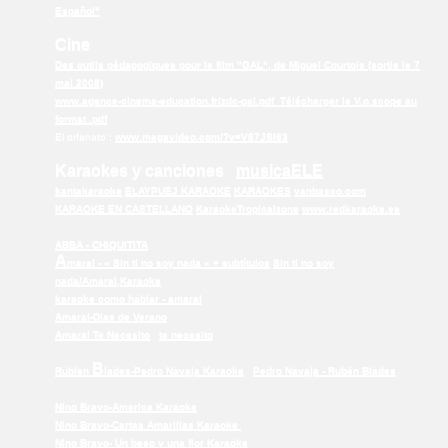
Español"
Cine
Des outils pédagogiques pour le film "GAL", de Miguel Courtois (sortie le 7
mai 2008)
www.agence-cinema-education.fr/zdc-gal.pdf
Télécharger le V.o.scope au
format .pdf
El orfanato :
www.megavideo.com/?v=V87JSI63
Karaokes y canciones
musicaELE
kantakaraoke
ELAYPUEJ KARAOKE
KARAOKES
vanbasco.com
KARAOKE EN CASTELLANO
KaraokeTropicalzone
www.redkaraoke.es
A
BBA
- CHIQUITITA
A
maral
- « Sin ti no soy nada » +
subtítulos
Sin ti no soy
nada/Amaral,Karaoke
karaoke como hablar - amaral
Amaral-Dias de Verano
Amaral Te Necesito
te necesito
B
Rublen
lades-Pedro Navaja Karaoke
Pedro Navaja - Rubén Blades
Nino Bravo-America Karaoke
Nino Bravo-Cartas Amarillas Karaoke
Nino Bravo- Un beso y una flor Karaoke