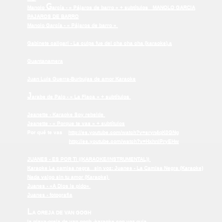
G
Manolo
arcía - « Pájaros de barro » + subtítulos
MANOLO GARCIA
PAJAROS DE BARRO
Manolo García - « Pájaros de barro »
Gabinete
caligari - La culpa fue del cha cha cha (
karaoke
).a
Guantanamera
Juan Luis Guerra-Burbujas de amor Karaoke
J
arabe de Palo - « La Flaca » + subtítulos
Jeanette - Karaoke Soy rebelde
Jeanette - « Porque te vas » + subtítulos
Por qué te vas
http://es.youtube.com/watch?v=sryn4qK0GNg
http://es.youtube.com/watch?v=HxhnlPryEHw
JUANES - ES POR TI ((KARAOKE/INSTRUMENTAL))
Karaoke La camisa negra
sin voz:
Juanes - La Camisa Negra (Karaoke)
Nada valgo sin tu amor (Karaoke)
Juanes - «A Dios le pido»
Juanes - fotografia
L
A OREJA DE VAN GOGH
la playa-oreja de van gogh -karaoke con voz guia