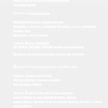
Mecano - Hijo de la Luna [karaoke/instrumental]
maquillate karaoke
Pablo Milanés
Yolanda karaoke
KARAOKE-Mocedades - Tomame o Dejame
Mocedades - « Eres tú » + subtítulos
Mocedades - Eres tu
Mocedades
Karaoke - Eres
Mocedades - Amor de hombre
p
- joseluis
erales -(KARAOKE)
Un velero llamado libertad
karaoke jose luis perales
OLvídame y pega la vuelta karaoke con voz guia
Pimpinela
R
oberto Carlos Karaoke El gato que esta triste y azul
Rossana - Karaoke A fuego lento
Rosana - Talismán - Karaoke - Español
Si Tu No Estas - Rosana
S
JOAQUIN
ABINA 19 dias 500 noches subtitulada
Joaquín Sabina- El joven aprendiz de pintor - Karaoke
Joaquín Sabina - Así estoy yo sin tí - Karaoke
Karaoke - Así estoy yo sin ti -
Joaquín Sabina