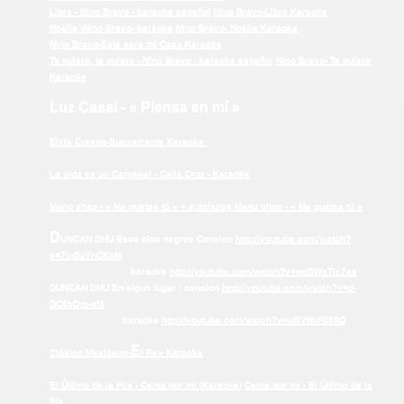
Libre - Nino Bravo - karaoke español
Nino Bravo-Libre Karaoke
Noelia -Nino Bravo- karaoke
Nino Bravo- Noelia Karaoke
Nino Bravo-Esta sera mi Casa Karaoke
Te quiero, te quiero - Nino Bravo - karaoke español
Nino Bravo- Te quiero
Karaoke
Luz
C
asal - « Piensa en mí »
Elvis Crespo-Suavamente Karaoke
La vida es un Carnaval -
Celia Cruz
-
Karaoke
Manu chao - « Me gustas tú » + subtítulos
Manu chao - « Me gustas tú »
D
UNCAN DHU
Esos ojos negros Cancion
http://youtube.com/watch?
v=7ip5uYnCKbM
karaoke
http://youtube.com/watch?v=wd5WaTic7es
DUNCAN DHU En algun lugar : cancion
http://youtube.com/watch?v=d-
DC9kQm-sM
karaoke
http://youtube.com/watch?v=uGVfthF059Q
E
Clásico Mexicano-
l Rey Karaoke
El Último de la Fila
- Canta por mi (
Karaoke
)
Canta por mi - El Último de la
fila