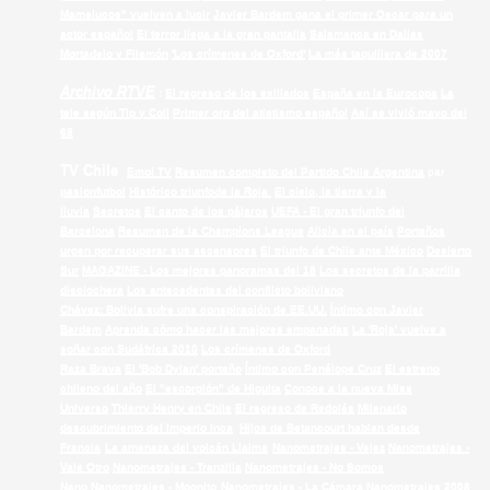
Mamelucos" vuelven a lucir
Javier Bardem gana el primer Oscar para un
actor español
El terror llega a la gran pantalla
Salamanca en Dallas
Mortadelo y Filemón
'Los crímenes de Oxford'
La más taquillera de 2007
Archivo RTVE
:
El regreso de los exiliados
España en la Eurocopa
La
tele según Tip y Coll
Primer oro del atletismo español
Así se vivió mayo del
68
TV Chile
Emol TV
Resumen completo del Partido Chile Argentina
par
pasionfutbol
Histórico triunfode la Roja
El cielo, la tierra y la
lluvia
Secretos
El canto de los pájaros
UEFA - El gran triunfo del
Barcelona
Resumen de la Champions League
Alicia en el país
Porteños
urgen por recuperar sus ascensores
El triunfo de Chile ante México
Desierto
Sur
MAGAZINE - Los mejores panoramas del 18
Los secretos de la parrilla
dieciochera
Los antecedentes del conflicto boliviano
Chávez: Bolivia sufre una conspiración de EE.UU.
Íntimo con Javier
Bardem
Aprenda cómo hacer las mejores empanadas
La 'Roja' vuelve a
soñar con Sudáfrica 2010
Los crímenes de Oxford
Raza Brava
El 'Bob Dylan' porteño
Íntimo con Penélope Cruz
El estreno
chileno del año
El "escorpión" de Higuita
Conoce a la nueva Miss
Universo
Thierry Henry en Chile
El regreso de Redolés
Milenario
descubrimiento del imperio Inca
Hijos de Betancourt hablan desde
Francia
La amenaza del volcán Llaima
Nanometrajes - Vejez
Nanometrajes -
Vale Otro
Nanometrajes - Tranzilla
Nanometrajes - No Somos
Nano
Nanometrajes - Moonito
Nanometrajes - La Cámara
Nanometrajes 2008