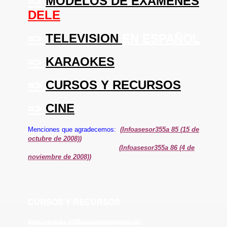
=>
MODELOS DE EXAMENES
DELE
=>
TELEVISION
EN ESPAÑOL
=>
KARAOKES
LE
=>
CURSOS Y RECURSOS
=>
CINE
Menciones que agradecemos:
(Infoasesor355a 85 (15 de
octubre de 2008))
(Infoasesor355a 86 (4 de
noviembre de 2008))
CURSOS Y RECURSOS
www.u-picardie.fr/CRL/minimes/espagnol.htm