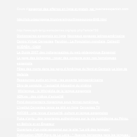
Cours d'
espagnol des affaires en ligne et gratuit, par
businessspanish
.
com
http://icb.u-bourgogne.fr/universitysurf/ressources-SHS.html
http://www.aplv-languesmodernes.org/spip.php?article733
Dictionnaires espagnols en ligne
Nouveaux espaces latinos-américains
Centro Virtual Cervantes
Parution : La Population mondiale, Collectif,
SCÉRÉN - CNDP
Le Guide 2007 des indispensables du web pédagogique Espagnol
La page des échanges : nouer des contacts avec nos homologues
espagnols
Fêtes des morts dans les pays d’Amérique du Nord et Centrale
Le blog de
Mafalda
Ressources audio en ligne : les accents latinoaméricains
Zéro de conduite : l’actualité éducative du cinéma
Wikilengua : le Wikipédia de la langue espagnole
ADN.es : des vidéos d’actualité
Fond documentaire hispanique sous format numérique
L’Institut Cervantes lance sa télé en ligne
Cervantes TV
RAÍCES : une revue d’actualité, culture et langue espagnoles
Puka q’aytu : des reportages authentiques sur la vie quotidienne au Pérou,
en Bolivie et en Équateur
Ouverture d’un volet espagnol sur le site "La clé des langues"
Publication CRDP-Pays de La Loire : " Nuevos horizontes para las lenguas -