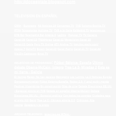
http://docesptale.blogspot.com
TELEVISION EN ESPAÑOL
CNN+
Euronews
A3 Noticias 24
Cervantes TV
TVE
Turismo Sevilla TV
RTPA
Teleasturias
Aullidos TV
TVE a la Carta
EsMadrid TV
telecinco.es
ETB Sat
Telemadrid Sat
Antena 3
LaOtra
Popular TV
TV Canaria
Canal-26
Canal-13
TN24Horas
Canal-11
Megavision Canal 18
Canal-13 Cable
Peru TV Online
ATV Andina TV
http://es.wwitv.com/
Azteca 7
OchoTV
Sicom
Canal-10
Canal Patrio
Canal-11 TV
Canal-44
Vis10n Cablecom
Emol TV
:
Fútbol Bélgica- España
Último
SELECCION DE PROGRAMAS
debate Obama-McCain, íntegro
Tras La 2- Miradas 2
Esta es
mi tierra - Galicia
El tiempo
Repor- No hay paraíso
Metropolis
Los Lunnis.
La 2 Noticias Exprés
Gomaespuminglish
Fútbol Estonia-España.
Redes 2.0- Y aquí quién manda
Festival Vivamérica
En construcción
Días de cine
Debate Elecciones EE.UU.
- Especial previo en TVE
Debate en español Obama-McCain
Debate
Elecciones EE.UU. - Especial análisis
Con todos los acentos
Ciudades para
el siglo XXI
Berni
Tras La 2 - Cámara abierta 2.0
Crónicas- Alta
cocina
Zapatero y la crisis
ARCHIVO TELECINCO
:
telecinco
.es
MiTele
-