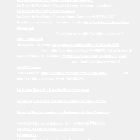
La Oreja de Van Gogh - Karaoke Deseos de cosas imposibles
La Oreja de Van Gogh - Karaoke París
La Oreja de Van Gogh - Puedes Contar Conmigo (SUBTITULADO)
Puedes contar conmigo : Cancion con letra
http://youtube.com/watch?v=-
ntj1X5lhQ4
Cancion acustica
http://youtube.com/watch?
v=mLyfwDeZBZU
Geografia cancion:
http://youtube.com/watch?v=sAC8aWELDQ8
kar:
http://youtube.com/watch?v=6BhVQ_-ASus
Deseos de
cosas imposibles : Cancion:
http://youtube.com/watch?v=3vLk8Ejvxa4
kar:
http://youtube.com/watch?
v=1ST25iYdxes
Paris cancion:
http://youtube.com/watch?v=1JcHDmUIBO0
kar:
http://youtube.com/watch?v=rS_0gOMkOkQ
La Quinta Estación - Karaoke El sol no regresa
La Bamba
Los Lobos - La Bamba - timomusic.ch - karaoke
Karaoke Sin documentos (Los Rodríguez / Andrés Calamaro)
M
- KARAOKE
Eungenio Salvador Dalí - KARAOKE
ECANO
Mecano - Me cuesta tanto olvidarte Karaoke
No controles