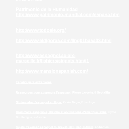
Patrimonio de la Humanidad
http://www.patrimonio-mundial.com/espana.htm
http://www.todoele.org/
http://www.eldigoras.com/ling01basa03.html
http://www.espagnol.ac-aix-
marseille.fr/fichiers/signets.htm#1
http://www.mansionspanish.com/
Español para extranjeros
Ressources pour apprendre l'espagnol
, Pierre Laroche,© ScolaSite
Dictionnaire d'espagnol en ligne,
Xavier Nègre,© Lexilogo
Grammaire espagnole, Histoire et civilisations d'amérique latine
, Sylvie
Bouffartigue, u-Savoie
Sujets d'examen espagnol du brevet, BTS, bac, CAPES
, ac-Nantes