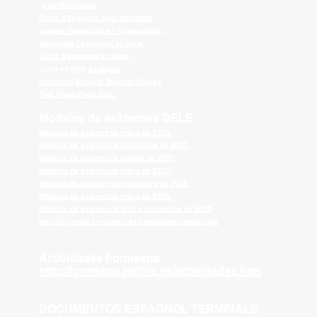
gram@clicando
Cours d'espagnol pour débutants
Leçons d'espagnol en ligne(gratuit),
Apprendre l’espagnol en ligne.
Cours d'espagnol en ligne,
Cours en ligne
espagnol
jccummin
Survival Spanish Course
Free PowerPoint files:
Modelos de exàmenes DELE
Modelos de examen de mayo de 2008.
Modelos de examen de noviembre de 2007.
Modelos de examen de agosto de 2007.
Modelos de examen de mayo de 2007.
Modelos de examen de noviembre de 2006.
Modelos de examen de mayo de 2006.
Modelos de examen de abril y noviembre de 2005
http://diplomas.cervantes.es/candidatos/modelo.jsp
Actividades Formespa
http://formespa.rediris.es/actividades.htm
DOCUMENTOS ESPAGNOL TERMINALE