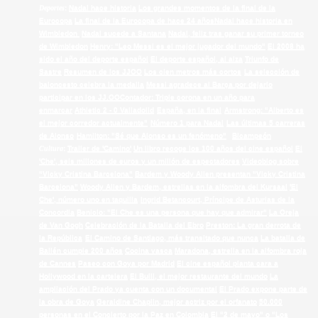
Deportes
:
Nadal hace historia
Los grandes momentos de la final de la
Eurocopa
La final de la Eurocopa de hace 24 años
Nadal hace historia en
Wimbledon
Nadal sucede a Santana
Nadal, feliz tras ganar su primer torneo
de Wimbledon
Henry: "Leo Messi es el mejor jugador del mundo"
El 2008 ha
sido el año del deporte español
El deporte español, al alza
Triunfo de
Sastre
Resumen de los JJOO
Los cien metros más cortos
La selección de
baloncesto celebra la medalla
Messi agradece al Barça por dejarlo
participar en los JJ.OO
Contador: Triple corona en un año para
enmarcar
Athletic 2 - 0 Valladolid
España, en la final
Armstrong: "Alberto es
el mejor corredor actualmente"
Número 1 para Nadal
Las últimas 5 carreras
de Alonso
Hamilton: "Sé que Alonso es un fenómeno"
Bicampeón
Cultura
:
Trailer de 'Camino'
Un libro recoge los 100 años del cine español
El
'Che', seis millones de euros y un millón de espectadores
Videoblog sobre
"Vicky Cristina Barcelona"
Bardem y Woody Allen presentan "Vicky Cristina
Barcelona"
Woody Allen y Bardem, estrellas en la alfombra del Kursaal
'El
Che', número uno en taquilla
Ingrid Betancourt, Príncipe de Asturias de la
Concordia
Benicio: "El Che es una persona que hay que admirar"
La Oreja
de Van Gogh
Celebración de la Batalla del Ebro
Preston: La gran derrota de
la República
El Camino de Santiago, más transitado que nunca
La batalla de
Bailén cumple 200 años
Cocina vasca
Maradona, estrella en la alfombra roja
de Cannes
Paseo con Goya por Madrid
El cine español planta cara a
Hollywood en la cartelera
El Bulli, el mejor restaurante del mundo
La
ampliación del Prado ya cuenta con un documental
El Prado expone parte de
la obra de Goya
Geraldine Chaplin, mejor actriz por el orfanato
50.000
personas en el Concierto por la Paz en Colombia
El "2 de mayo" o "Los