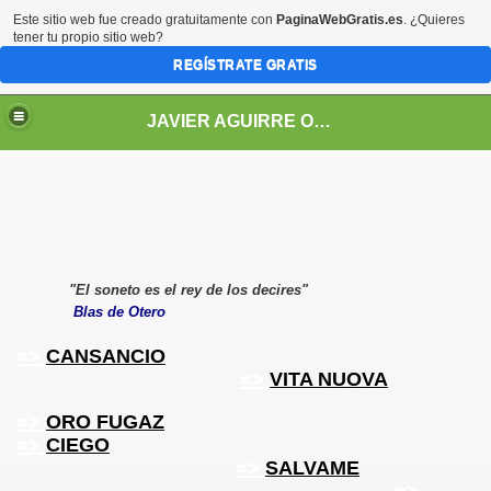
Este sitio web fue creado gratuitamente con
PaginaWebGratis.es
. ¿Quieres
tener tu propio sitio web?
REGÍSTRATE GRATIS
JAVIER AGUIRRE ORTIZ
"El soneto es el rey de los decires"
net (enlaces)
Blas de Otero
=>
CANSANCIO
=>
VITA NUOVA
=>
ORO FUGAZ
=>
CIEGO
=>
SALVAME